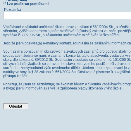
** Lze proškrtat pomlčkami
Poznámka
Vzdělávání v základní umělecké škole upravuje zákon č.561/2004 Sb., o předško
středním, vyšším odborném a jiném vzdělávání (školský zákon) ve znění pozdějš
vyhláška č. 71/2005 Sb., o základním uměleckém vzdělávání a školní řád.
Jestliže jsem poskytla(a) e-mailový kontakt, souhlasím se zasíláním informačníc
Souhlasím s pořizováním obrazových a zvukových záznamů pro potřeby školy (p
propagace). Jedná se např. o záznamy koncertů, tablo absolventů, výstavy a vy
školy, dle zákona č. 89/2012 Sb. Souhlasím v souladu se zákonem č. 101/200 S
citlivých údajů týkajících se zdravotního stavu, zdravotního postižení či zdravotn
sociálního znevýhodnění výše uvedeného dítěte. Účelem tohoto zpracování je ve
matriky ve smyslu§ 28 zákona č. 561/2004 Sb. Odstavce 2 písmene f) a zajištění
přístupu k dítěti.
Potvrzuji, že jsem se seznámil(a) se školním řádem a Školním vzdělávacím pro
a byl(a) jsem informován(a) s výší a způsobem platby školného v této škole.