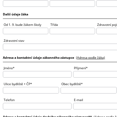
Další údaje žáka
Od 1. 9. bude žákem školy
Třída
Zdravotní poj
Zdravotní stav
Adresa a kontaktní údaje zákonného zástupce
(Adresa podle žáka)
Jméno*
Příjmení*
Ulice bydliště + ČP*
Obec bydliště*
Telefon
E-mail
Adresa a kontaktní údaje druhého zákonného zástupce**
(Adresa podle ž