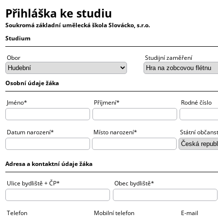
Přihláška ke studiu
Soukromá základní umělecká škola Slovácko, s.r.o.
Studium
Obor
Studijní zaměření
Osobní údaje žáka
Jméno*
Příjmení*
Rodné číslo
Datum narození*
Místo narození*
Státní občans
Adresa a kontaktní údaje žáka
Ulice bydliště + ČP*
Obec bydliště*
Telefon
Mobilní telefon
E-mail