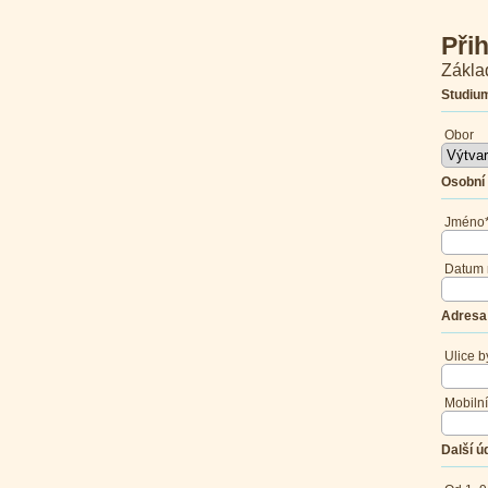
Při
Zákla
Studiu
Obor
Osobní 
Jméno
Datum 
Adresa 
Ulice b
Mobilní
Další ú