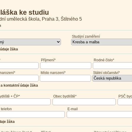
hláška ke studiu
dní umělecká škola, Praha 3, Štítného 5
m
Studijní zaměření
údaje žáka
*
Příjmení*
Rodné číslo*
narození*
Místo narození*
Státní občanství*
a kontaktní údaje žáka
ydliště + ČP*
Obec bydliště*
PSČ byd
 telefon
E-mail
daje žáka