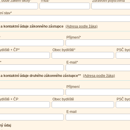
. bude žákem školy*
Třída*
Zdravotní pojišťovna
ní stav*
a kontaktní údaje zákonného zástupce
(Adresa podle žáka)
*
Příjmení*
ydliště + ČP*
Obec bydliště*
PSČ byd
*
E-mail*
a kontaktní údaje druhého zákonného zástupce**
(Adresa podle žáka)
Příjmení
ydliště + ČP
Obec bydliště
PSČ byd
E-mail
nný údaj