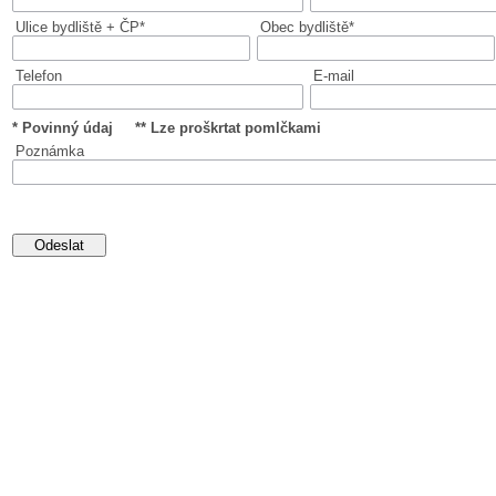
Ulice bydliště + ČP*
Obec bydliště*
Telefon
E-mail
* Povinný údaj ** Lze proškrtat pomlčkami
Poznámka