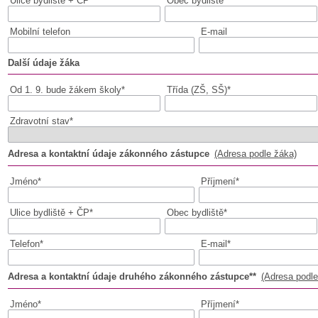
Ulice bydliště + ČP*
Obec bydliště*
Mobilní telefon
E-mail
Další údaje žáka
Od 1. 9. bude žákem školy*
Třída (ZŠ, SŠ)*
Zdravotní stav*
Adresa a kontaktní údaje zákonného zástupce
(Adresa podle žáka)
Jméno*
Příjmení*
Ulice bydliště + ČP*
Obec bydliště*
Telefon*
E-mail*
Adresa a kontaktní údaje druhého zákonného zástupce**
(Adresa podle
Jméno*
Příjmení*